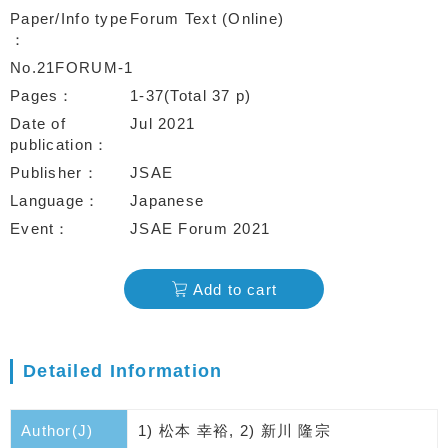
Paper/Info type
Forum Text (Online)
No.21FORUM-1
Pages
1-37(Total 37 p)
Date of
Jul 2021
publication
Publisher
JSAE
Language
Japanese
Event
JSAE Forum 2021
Add to cart
Detailed Information
Author(J)
1) 松本 幸裕, 2) 新川 隆宗