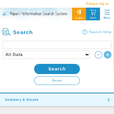
Please log in
Menu
Login
Cart
Search
Search help
Search
Reset
Summary & Details