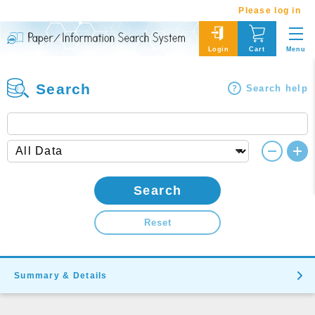
Please log in
Menu
Login
Cart
Search
Search help
Search
Reset
Summary & Details