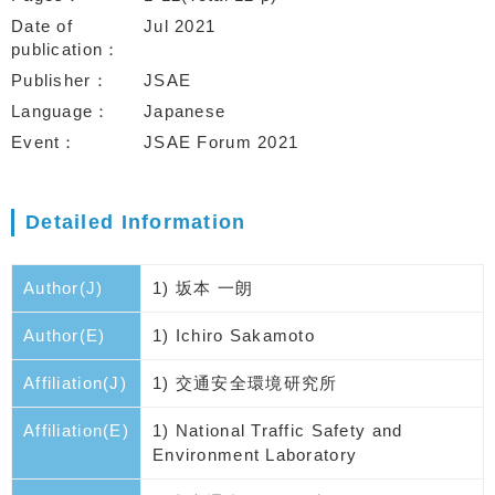
Date of
Jul 2021
publication
Publisher
JSAE
Language
Japanese
Event
JSAE Forum 2021
Detailed Information
Author(J)
1) 坂本 一朗
Author(E)
1) Ichiro Sakamoto
Affiliation(J)
1) 交通安全環境研究所
Affiliation(E)
1) National Traffic Safety and
Environment Laboratory