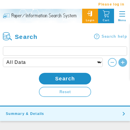
Please log in
Menu
Login
Cart
Search
Search help
Search
Reset
Summary & Details