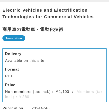
Electric Vehicles and Electrification
Technologies for Commercial Vehicles
商用車の電動車・電動化技術
Delivery
Available on this site
Format
PDF
Price
Non-members (tax incl.)：￥1,100
Members (tax
incl.)：￥880
Publication
20244746