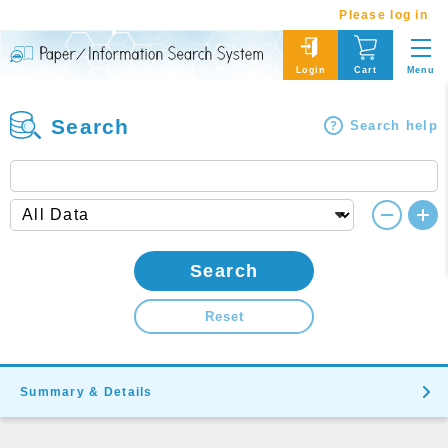
Please log in
Menu
Login
Cart
Search
Search help
Search
Reset
Summary & Details