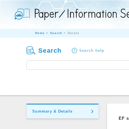
Home
Search
Details
Search
Search help
Summary & Details
EF s