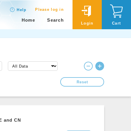
Please log in
Help
Home
Search
Login
Cart
Reset
CE and CN