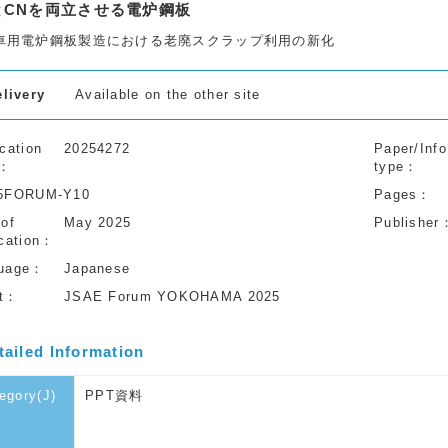
とCNを両立させる電炉鋼板
車用電炉鋼板製造における老廃スクラップ利用の新化
elivery
Available on the other site
cation
20254272
Paper/Info
type
5FORUM-Y10
Pages
 of
May 2025
Publisher
cation
uage
Japanese
t
JSAE Forum YOKOHAMA 2025
tailed Information
egory(J)
PPT資料