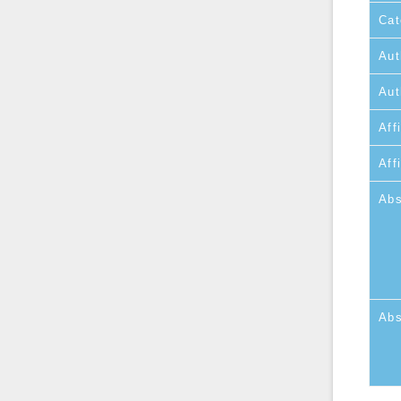
Cat
Aut
Aut
Affi
Aff
Abs
Abs