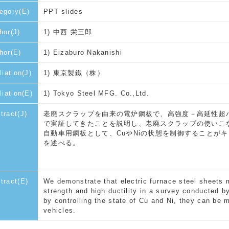
egory(E)
PPT slides
hor(J)
1) 中西 栄三郎
hor(E)
1) Eizaburo Nakanishi
liation(J)
1) 東京製鐵（株）
iliation(E)
1) Tokyo Steel MFG. Co.,Ltd.
tract(J)
老廃スクラップを由来の電炉鋼板で、高強度－高延性超
で実証してきたことを説明し、老廃スクラップの使いこ
自動車用鋼板として、CuやNiの状態を制御することが
を述べる。
tract(E)
We demonstrate that electric furnace steel sheets 
strength and high ductility in a survey conducted b
by controlling the state of Cu and Ni, they can be 
vehicles.