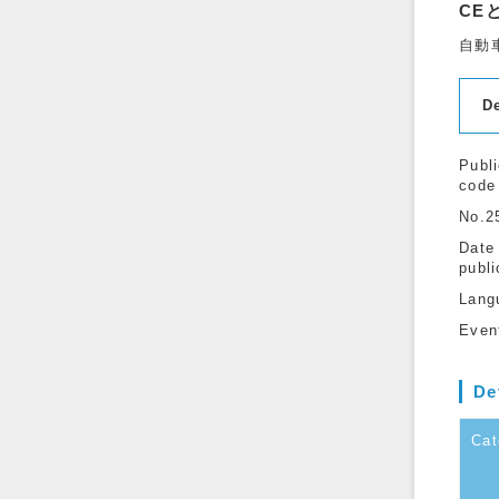
CE
自動
D
Publi
code
No.2
Date
publi
Lang
Even
De
Cat