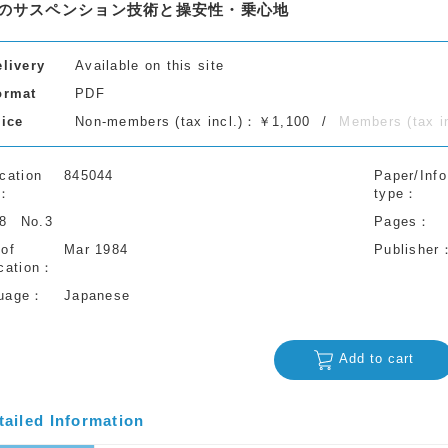
のサスペンション技術と操安性・乗心地
elivery
Available on this site
ormat
PDF
rice
Non-members (tax incl.)：￥1,100
Members (tax 
cation
845044
Paper/Info
type
38
No.3
Pages
 of
Mar 1984
Publisher
cation
uage
Japanese
Add to cart
tailed Information