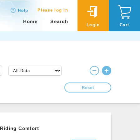
Please log in
Help
Home
Search
Login
Cart
Reset
 Riding Comfort