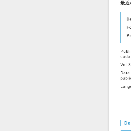
最近
D
F
P
Publi
code
Vol.
Date
publi
Lang
De