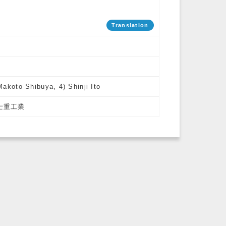
Translation
akoto Shibuya, 4) Shinji Ito
富士重工業