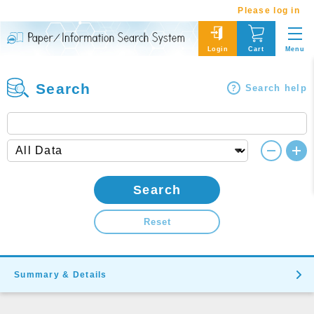
Please log in
Menu
Login
Cart
Search
Search help
Search
Reset
Summary & Details