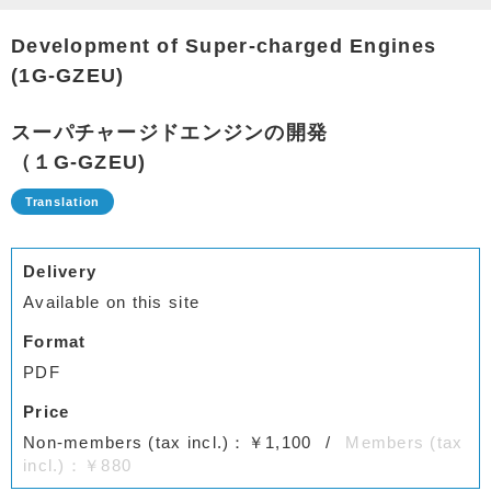
Development of Super-charged Engines
(1G-GZEU)
スーパチャージドエンジンの開発
（１G-GZEU)
Delivery
Available on this site
Format
PDF
Price
Non-members (tax incl.)：￥1,100
Members (tax
incl.)：￥880