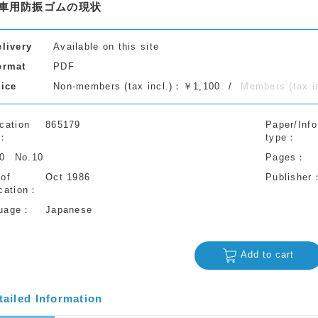
車用防振ゴムの現状
elivery
Available on this site
ormat
PDF
rice
Non-members (tax incl.)：￥1,100
Members (tax 
cation
865179
Paper/Info
type
40
No.10
Pages
 of
Oct 1986
Publisher
cation
uage
Japanese
Add to cart
tailed Information