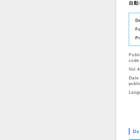
自動
D
F
P
Publi
code
Vol.
Date
publi
Lang
De