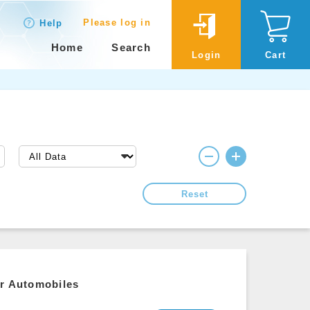
Please log in
Help
Home
Search
Login
Cart
Reset
or Automobiles