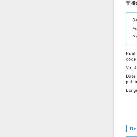
非接
D
F
P
Publi
code
Vol.
Date
publi
Lang
De