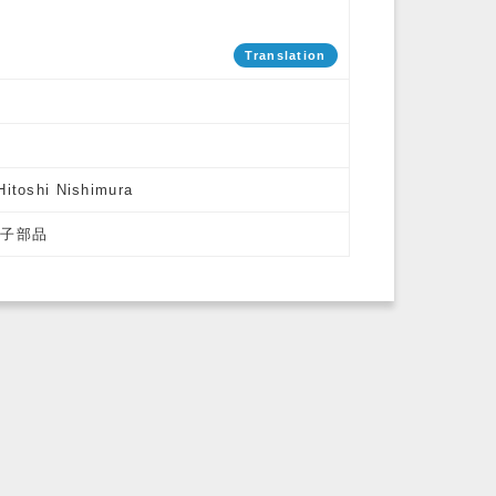
Translation
Hitoshi Nishimura
電子部品