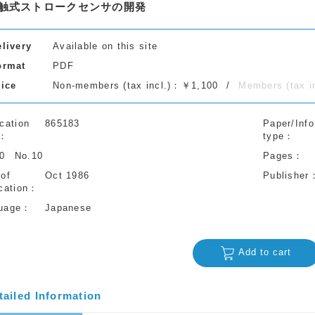
触式ストロークセンサの開発
elivery
Available on this site
ormat
PDF
rice
Non-members (tax incl.)：￥1,100
Members (tax 
cation
865183
Paper/Info
type
40
No.10
Pages
 of
Oct 1986
Publisher
cation
uage
Japanese
Add to cart
tailed Information