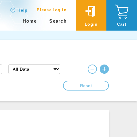
Please log in
Help
Home
Search
Login
Cart
Reset