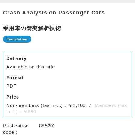
Crash Analysis on Passenger Cars
乗用車の衝突解析技術
Delivery
Available on this site
Format
PDF
Price
Non-members (tax incl.)：￥1,100
Members (tax
incl.)：￥880
Publication
885203
code