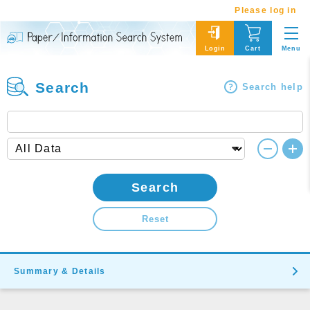
Please log in
Menu
Login
Cart
Search
Search help
Search
Reset
Summary & Details