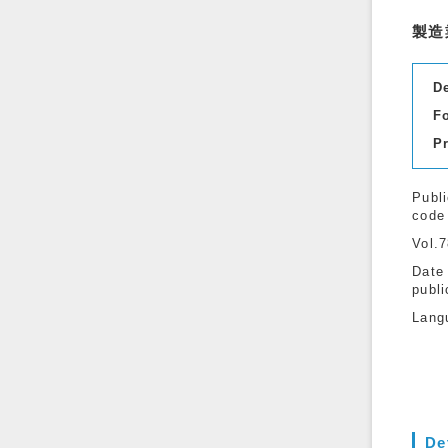
製造
D
F
P
Publi
code
Vol.
Date
publi
Lang
De