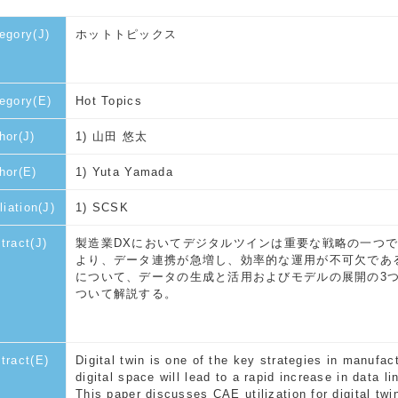
egory(J)
ホットトピックス
egory(E)
Hot Topics
hor(J)
1) 山田 悠太
hor(E)
1) Yuta Yamada
liation(J)
1) SCSK
tract(J)
製造業DXにおいてデジタルツインは重要な戦略の一つ
より、データ連携が急増し、効率的な運用が不可欠であ
について、データの生成と活用およびモデルの展開の3
ついて解説する。
tract(E)
Digital twin is one of the key strategies in manufa
digital space will lead to a rapid increase in data li
This paper discusses CAE utilization for digital twi