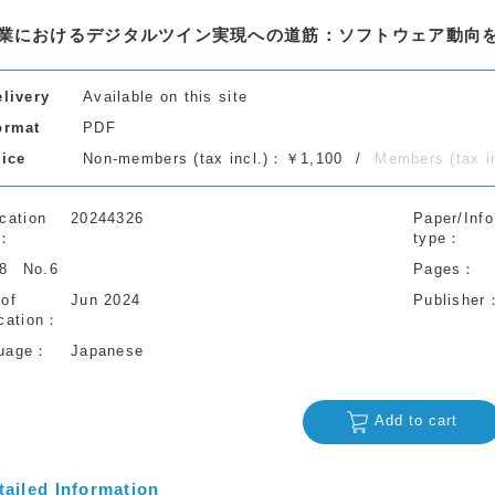
業におけるデジタルツイン実現への道筋：ソフトウェア動向を
elivery
Available on this site
ormat
PDF
rice
Non-members (tax incl.)：￥1,100
Members (tax 
cation
20244326
Paper/Info
type
78
No.6
Pages
 of
Jun 2024
Publisher
cation
uage
Japanese
Add to cart
tailed Information