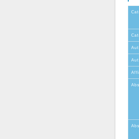
Cat
Cat
Aut
Aut
Affi
Abs
Abs