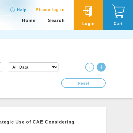
Please log in
Help
Home
Search
Login
Cart
Reset
rategic Use of CAE Considering