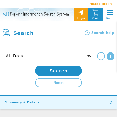
Please log in
Menu
Login
Cart
Search
Search help
Search
Reset
Summary & Details