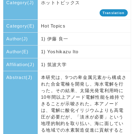
Category(J)
ホットトピックス
Translation
Category(E)
Hot Topics
Author(J)
1) 伊藤 良一
Author(E)
1) Yoshikazu Ito
Affiliation(J)
1) 筑波大学
Abstract(J)
本研究は、9つの卑金属元素から構成さ
れた合金電極を開発し、海水電解を行
った。その結果、太陽光発電利用時に
10年間以上アノード電解性能を維持で
きることが示唆された。本アノード
は、電解に酸化イリジウムよりも高電
圧が必要だが、「淡水が必要」という
地理的制約を取り払い、海に面してい
る地域での水素製造促進に貢献すると