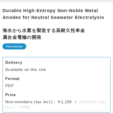
Durable High-Entropy Non-Noble Metal
Anodes for Neutral Seawater Electrolysis
海水から水素を製造する高耐久性卑金
属合金電極の開発
Delivery
Available on this site
Format
PDF
Price
Non-members (tax incl.)：￥1,100
Members (tax
incl.)：￥880