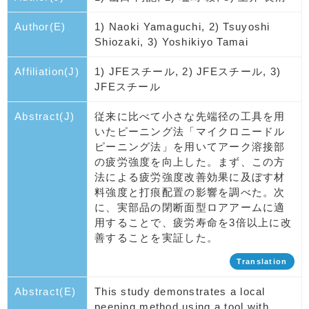
Author(E)
1) Naoki Yamaguchi, 2) Tsuyoshi
Shiozaki, 3) Yoshikiyo Tamai
Affiliation(J)
1) JFEスチール, 2) JFEスチール, 3)
JFEスチール
Abstract(J)
従来に比べて小さな先端径の工具を用
いたピーニング法「マイクロニードル
ピーニング法」を用いてアーク溶接部
の疲労強度を向上した。まず、この方
法による疲労強度改善効果に及ぼす材
料強度と打痕配置の影響を調べた。次
に、実部品の閉断面型ロアアームに適
用することで、疲労寿命を3倍以上に改
善することを実証した。
Translation
Abstract(E)
This study demonstrates a local
peening method using a tool with