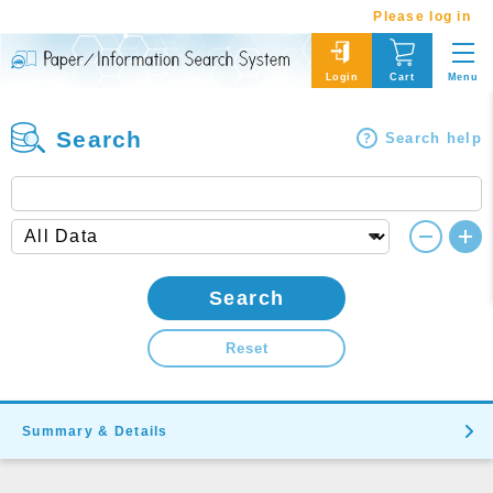
Please log in
Menu
Login
Cart
Search
Search help
Search
Reset
Summary & Details