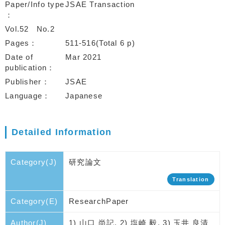
Paper/Info type
JSAE Transaction
Vol.52
No.2
Pages
511-516(Total 6 p)
Date of
Mar 2021
publication
Publisher
JSAE
Language
Japanese
Detailed Information
Category(J)
研究論文
Translation
Category(E)
ResearchPaper
Author(J)
1) 山口 尚記, 2) 塩崎 毅, 3) 玉井 良清