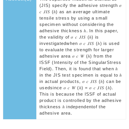
(JIS) specify the adhesive strength 𝜎
𝑐 𝐽𝐼𝑆 (ℎ) as an average ultimate
tensile stress by using a small
specimen without considering the
adhesive thickness ℎ. In this paper,
the validity of 𝜎 𝑐 𝐽𝐼𝑆 (ℎ) is
investigatedwhen 𝜎 𝑐 𝐽𝐼𝑆 (ℎ) is used
to evaluate the strength for larger
adhesive area 𝜎 𝑐 𝑊 (ℎ) from the
ISSF (Intensity of the SingularStress
Field). Then, it is found that when ℎ
in the JIS test specimen is equal to ℎ
in actual products, 𝜎 𝑐 𝐽𝐼𝑆 (ℎ) can be
usedsince 𝜎 𝑐 𝑊 (ℎ) = 𝜎 𝑐 𝐽𝐼𝑆 (ℎ).
This is because the ISSF of actual
product is controlled by the adhesive
thickness ℎ independentof the
adhesive area.