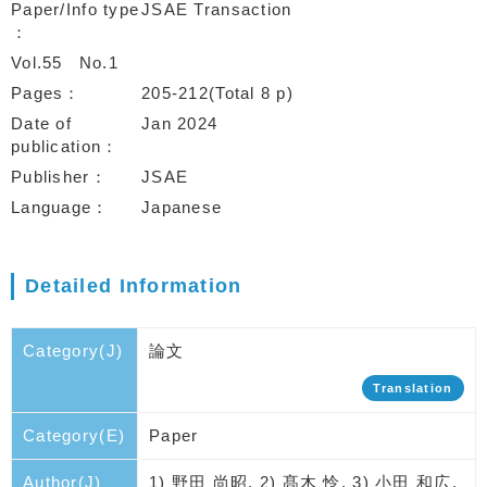
Paper/Info type
JSAE Transaction
Vol.55
No.1
Pages
205-212(Total 8 p)
Date of
Jan 2024
publication
Publisher
JSAE
Language
Japanese
Detailed Information
Category(J)
論文
Translation
Category(E)
Paper
Author(J)
1) 野田 尚昭, 2) 髙木 怜, 3) 小田 和広,