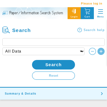
Please log in
Menu
Login
Cart
Search
Search help
Search
Reset
Summary & Details