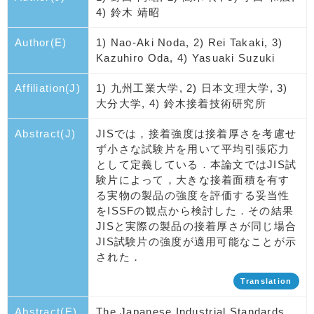
4) 鈴木 靖昭
Author(E)
1) Nao-Aki Noda, 2) Rei Takaki, 3)
Kazuhiro Oda, 4) Yasuaki Suzuki
Affiliation(J)
1) 九州工業大学, 2) 日本文理大学, 3)
大分大学, 4) 鈴木接着技術研究所
Abstract(J)
JISでは，接着強度は接着厚さを考慮せ
ず小さな試験片を用いて平均引張応力
として定義している．本論文ではJIS試
験片によって，大きな接着面積を有す
る実物の製品の強度を評価する妥当性
をISSFの観点から検討した．その結果
JISと実際の製品の接着厚さが同じ場合
JIS試験片の強度が適用可能なことが示
された．
Translation
Abstract(E)
The Japanese Industrial Standards