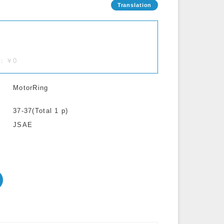
.)：￥0
MotorRing
37-37(Total 1 p)
JSAE