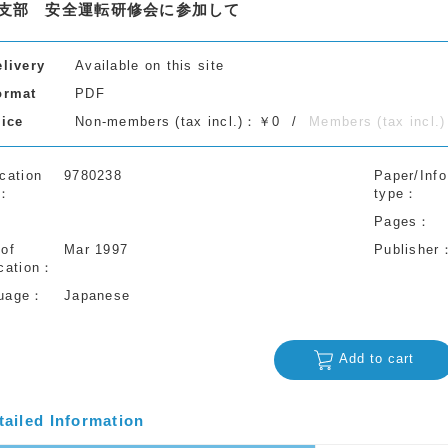
支部 安全運転研修会に参加して
elivery
Available on this site
ormat
PDF
rice
Non-members (tax incl.)：￥0
Members (tax incl
cation
9780238
Paper/Info
type
Pages
 of
Mar 1997
Publisher
cation
uage
Japanese
Add to cart
tailed Information