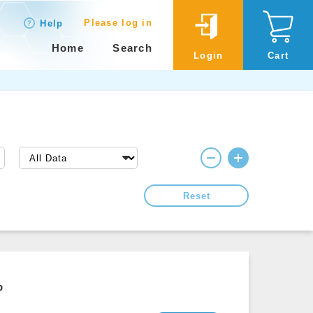
Please log in
Help
Home
Search
Login
Cart
Reset
p