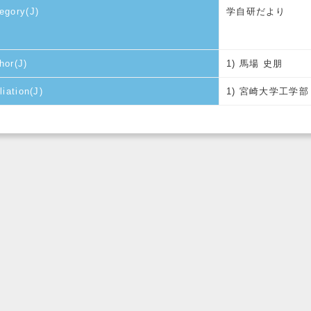
egory(J)
学自研だより
hor(J)
1) 馬場 史朋
liation(J)
1) 宮崎大学工学部