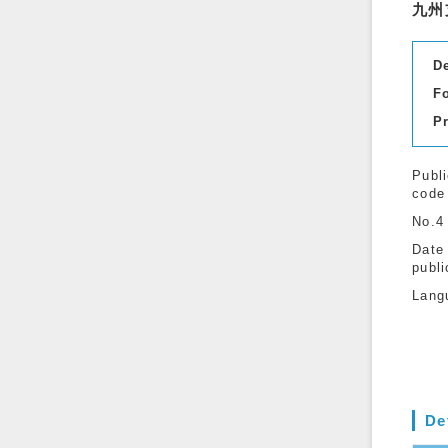
九州
D
F
P
Publi
code
No.4
Date
publi
Lang
De