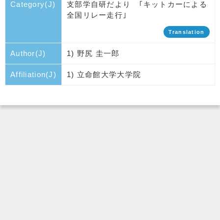
Category(J)
支部学自研だより ｢キットカーによる
全国リレー走行｣
Translation
Author(J)
1) 野尻 圭一郎
Affiliation(J)
1) 立命館大学大学院