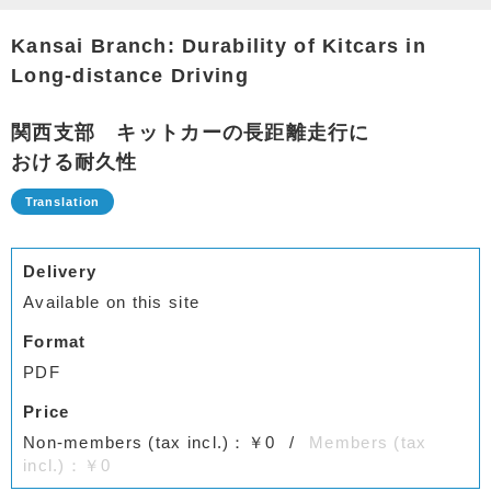
Kansai Branch: Durability of Kitcars in
Long-distance Driving
関西支部 キットカーの長距離走行に
おける耐久性
Delivery
Available on this site
Format
PDF
Price
Non-members (tax incl.)：￥0
Members (tax
incl.)：￥0