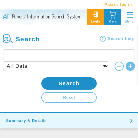
Please log in
Menu
Login
Cart
Search
Search help
Search
Reset
Summary & Details