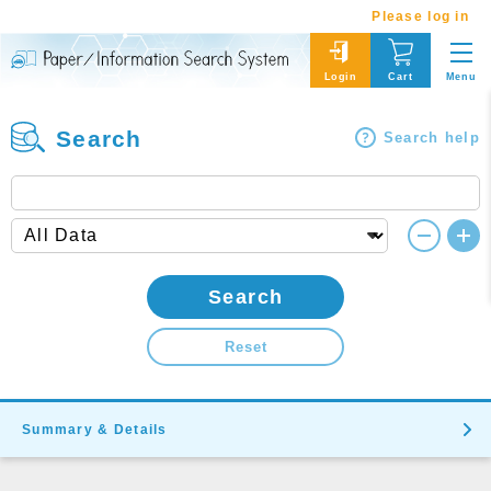
Please log in
Menu
Login
Cart
Search
Search help
Search
Reset
Summary & Details