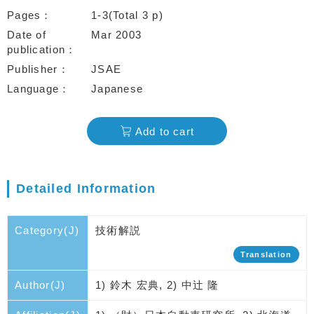
Pages
1-3(Total 3 p)
Date of
Mar 2003
publication
Publisher
JSAE
Language
Japanese
Add to cart
Detailed Information
Category(J)
技術解説
Translation
Author(J)
1) 鈴木 宏典, 2) 中辻 隆