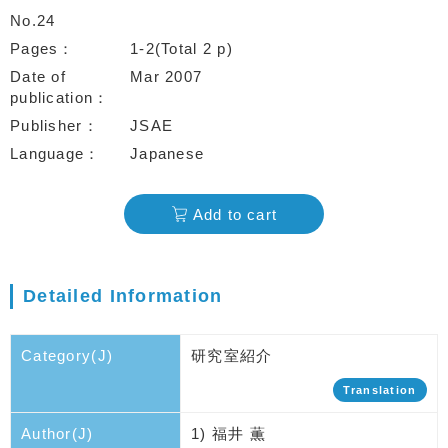
No.24
Pages
1-2(Total 2 p)
Date of
Mar 2007
publication
Publisher
JSAE
Language
Japanese
Add to cart
Detailed Information
Category(J)
研究室紹介
Translation
Author(J)
1) 福井 薫