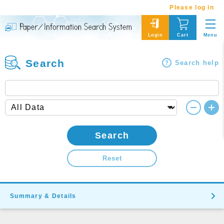
Please log in
Menu
Login
Cart
Search
Search help
Search
Reset
Summary & Details