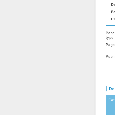
D
F
P
Pape
type
Page
Publ
De
Cat