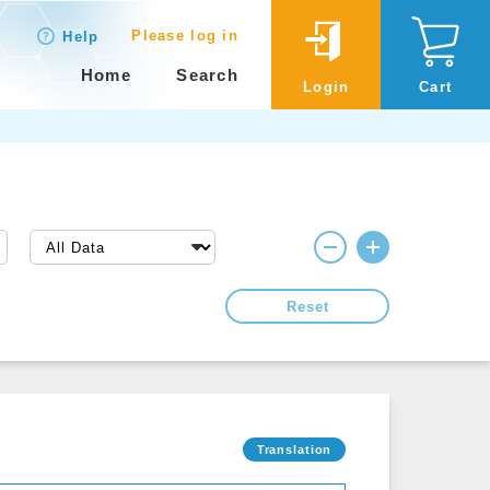
Please log in
Help
Home
Search
Login
Cart
Reset