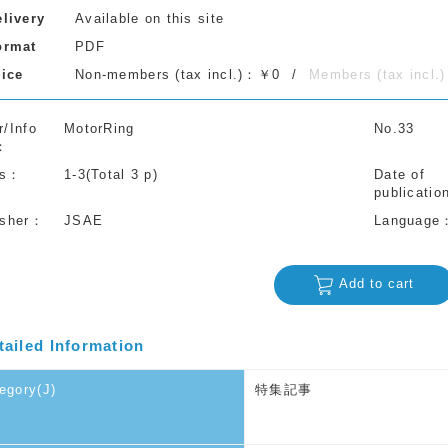
elivery
Available on this site
ormat
PDF
rice
Non-members (tax incl.)：￥0
Members (tax incl
r/Info
MotorRing
No.33
s
1-3(Total 3 p)
Date of
publicatio
isher
JSAE
Language
Add to cart
tailed Information
egory(J)
特集記事