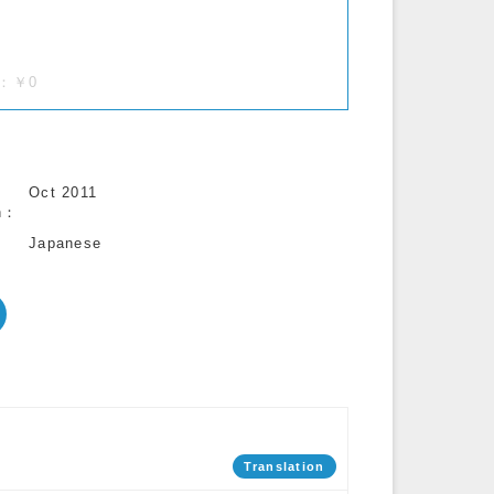
.)：￥0
Oct 2011
n
Japanese
Translation