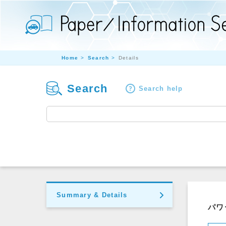
Home
Search
Details
Search
Search help
Summary & Details
パワ