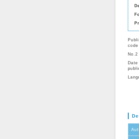
D
F
P
Publi
code
No.2
Date
publi
Lang
De
Aut