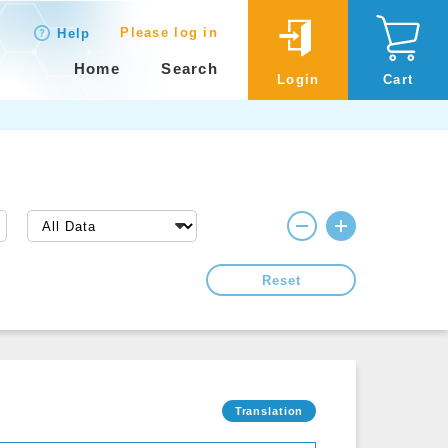
Please log in
Help
Home
Search
Login
Cart
Reset