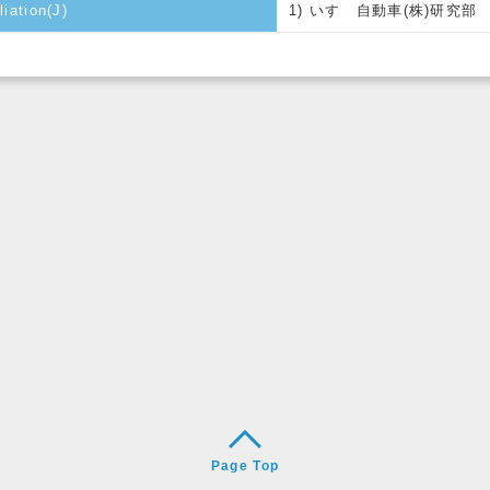
liation(J)
1) いすゞ自動車(株)研究部
Page Top