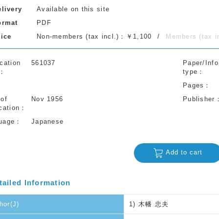
elivery
Available on this site
ormat
PDF
rice
Non-members (tax incl.)：￥1,100
Members (tax 
cation
561037
Paper/Info
type
Pages
 of
Nov 1956
Publisher
cation
uage
Japanese
Add to cart
tailed Information
hor(J)
1) 木幡 忠夫