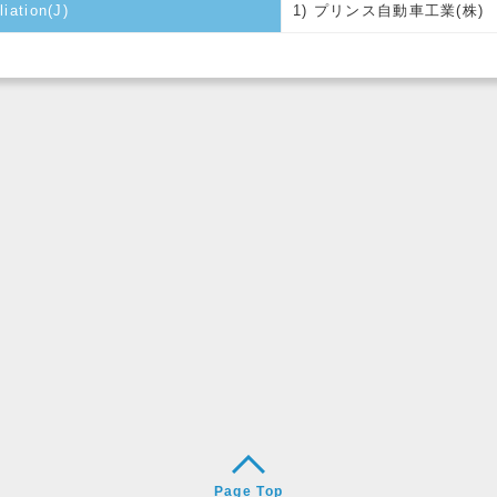
liation(J)
1) プリンス自動車工業(株)
Page Top