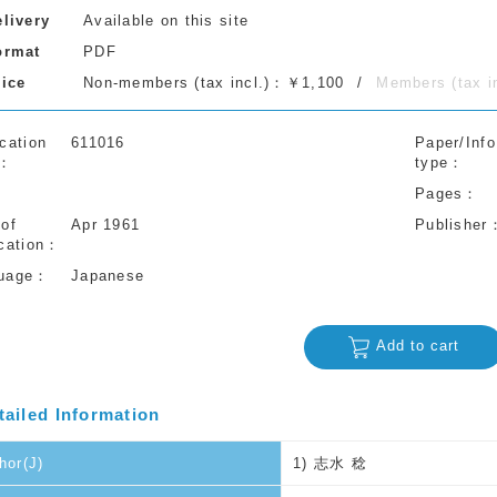
elivery
Available on this site
ormat
PDF
rice
Non-members (tax incl.)：￥1,100
Members (tax 
cation
611016
Paper/Info
type
Pages
 of
Apr 1961
Publisher
cation
uage
Japanese
Add to cart
tailed Information
hor(J)
1) 志水 稔