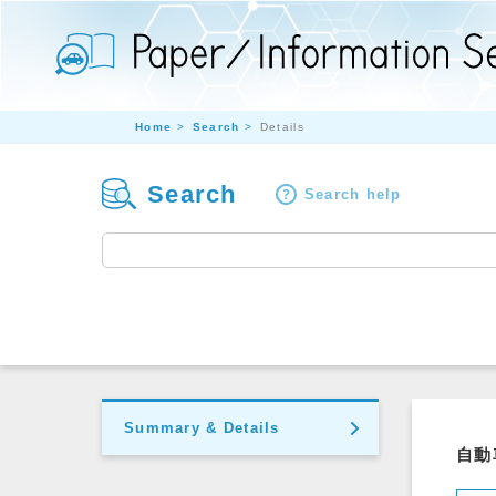
Home
Search
Details
Search
Search help
Summary & Details
自動