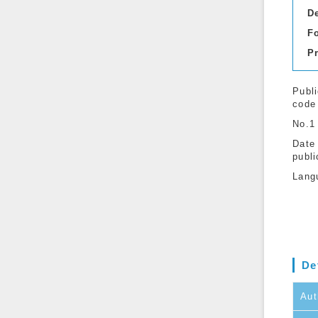
D
F
P
Publi
code
No.1
Date
publi
Lang
De
Aut