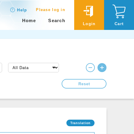
Please log in
Help
Home
Search
Login
Cart
Reset