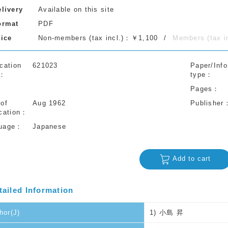
elivery
Available on this site
ormat
PDF
rice
Non-members (tax incl.)：￥1,100
Members (tax 
cation
621023
Paper/Info
type
Pages
 of
Aug 1962
Publisher
cation
uage
Japanese
Add to cart
tailed Information
hor(J)
1) 小島 昇