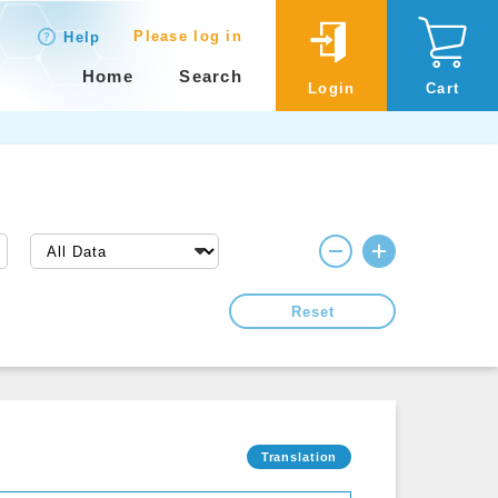
Please log in
Help
Home
Search
Login
Cart
Reset