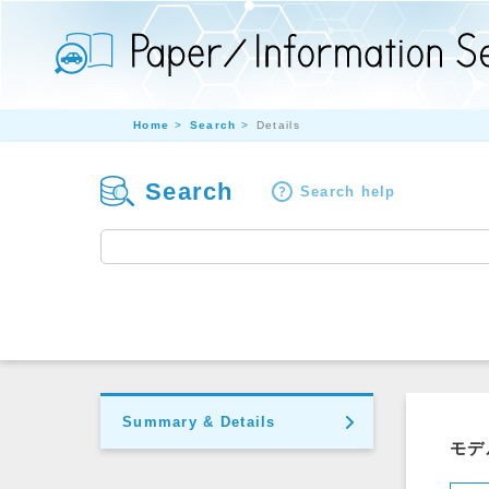
Home
Search
Details
Search
Search help
Summary & Details
モデ