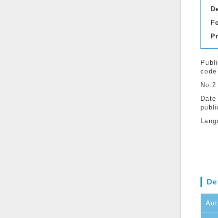
D
F
P
Publi
code
No.2
Date
publi
Lang
De
Aut