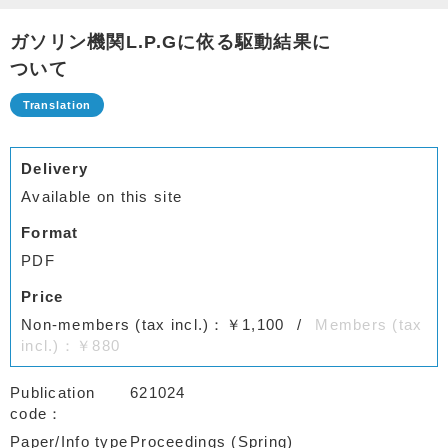
ガソリン機関L.P.Gに依る駆動結果に
ついて
Delivery
Available on this site
Format
PDF
Price
Non-members (tax incl.)：￥1,100
Members (tax
incl.)：￥880
Publication
621024
code
Paper/Info type
Proceedings (Spring)