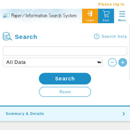
Please log in
Menu
Login
Cart
Search
Search help
Search
Reset
Summary & Details