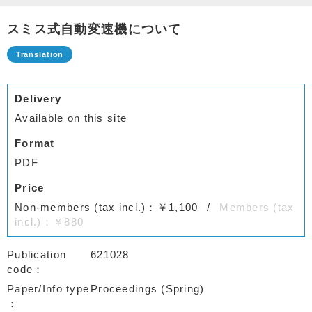
スミス式自動変速機について
Delivery
Available on this site
Format
PDF
Price
Non-members (tax incl.)：￥1,100
Members (tax
incl.)：￥880
Publication
621028
code
Paper/Info type
Proceedings (Spring)