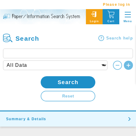
Please log in
Menu
Login
Cart
Search
Search help
Search
Reset
Summary & Details