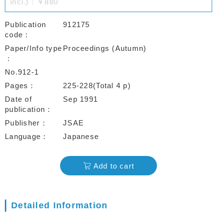
incl.)：￥880
Publication
912175
code
Paper/Info type
Proceedings (Autumn)
No.912-1
Pages
225-228(Total 4 p)
Date of
Sep 1991
publication
Publisher
JSAE
Language
Japanese
Add to cart
Detailed Information