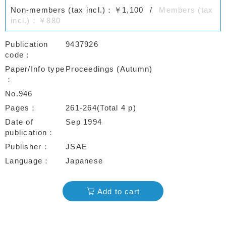
Non-members (tax incl.)：￥1,100
Members (tax
incl.)：￥880
Publication
9437926
code
Paper/Info type
Proceedings (Autumn)
No.946
Pages
261-264(Total 4 p)
Date of
Sep 1994
publication
Publisher
JSAE
Language
Japanese
Add to cart