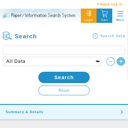
Please log in
Menu
Login
Cart
Search
Search help
Search
Reset
Summary & Details