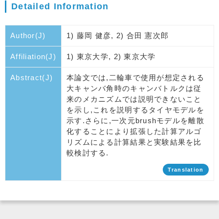
Detailed Information
Author(J)
1) 藤岡 健彦, 2) 合田 憲次郎
Affiliation(J)
1) 東京大学, 2) 東京大学
Abstract(J)
本論文では,二輪車で使用が想定される
大キャンバ角時のキャンバトルクは従
来のメカニズムでは説明できないこと
を示し,これを説明するタイヤモデルを
示す.さらに,一次元brushモデルを離散
化することにより拡張した計算アルゴ
リズムによる計算結果と実験結果を比
較検討する.
Translation