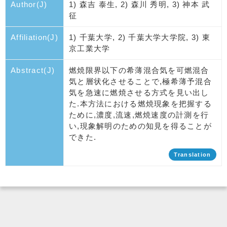
Author(J)
1) 森吉 泰生, 2) 森川 秀明, 3) 神本 武
征
Affiliation(J)
1) 千葉大学, 2) 千葉大学大学院, 3) 東
京工業大学
Abstract(J)
燃焼限界以下の希薄混合気を可燃混合
気と層状化させることで,極希薄予混合
気を急速に燃焼させる方式を見い出し
た.本方法における燃焼現象を把握する
ために,濃度,流速,燃焼速度の計測を行
い,現象解明のための知見を得ることが
できた.
Translation