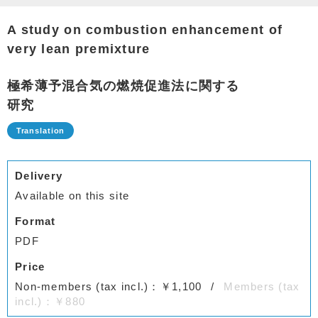
A study on combustion enhancement of
very lean premixture
極希薄予混合気の燃焼促進法に関する
研究
Delivery
Available on this site
Format
PDF
Price
Non-members (tax incl.)：￥1,100
Members (tax
incl.)：￥880