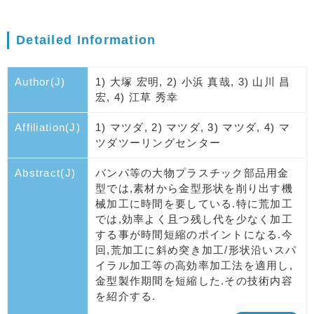
Detailed Information
Author(J)
1) 大塚 宏明, 2) 小浜 真哉, 3) 山川 昌
宏, 4) 江草 秀幸
Affiliation(J)
1) マツダ, 2) マツダ, 3) マツダ, 4) マ
ツダツーリングセンター
Abstract(J)
バンパ等の大物プラスチック部品用金
型では,素材から金型形状を削り出す機
械加工に時間を要している.特に荒加工
では,効率よく且つ残し代を少なく加工
する事が時間短縮のポイントになる.今
回,荒加工に斜め突き加工/形状沿いスパ
イラル加工等の高効率加工法を適用し,
金型製作期間を短縮した.その技術内容
を紹介する.