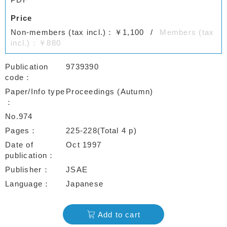
Price
Non-members (tax incl.)：￥1,100
Members (tax
incl.)：￥880
Publication
9739390
code
Paper/Info type
Proceedings (Autumn)
No.974
Pages
225-228(Total 4 p)
Date of
Oct 1997
publication
Publisher
JSAE
Language
Japanese
Add to cart