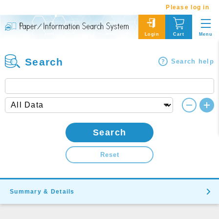
Please log in
Menu
Login
Cart
Search
Search help
Search
Reset
Summary & Details