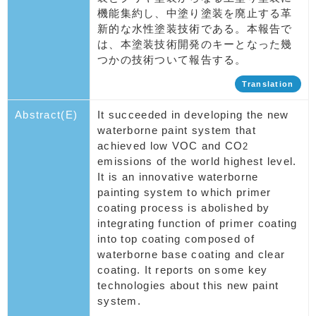
機能集約し、中塗り塗装を廃止する革
新的な水性塗装技術である。本報告で
は、本塗装技術開発のキーとなった幾
つかの技術ついて報告する。
Translation
Abstract(E)
It succeeded in developing the new
waterborne paint system that
achieved low VOC and CO
2
emissions of the world highest level.
It is an innovative waterborne
painting system to which primer
coating process is abolished by
integrating function of primer coating
into top coating composed of
waterborne base coating and clear
coating. It reports on some key
technologies about this new paint
system.