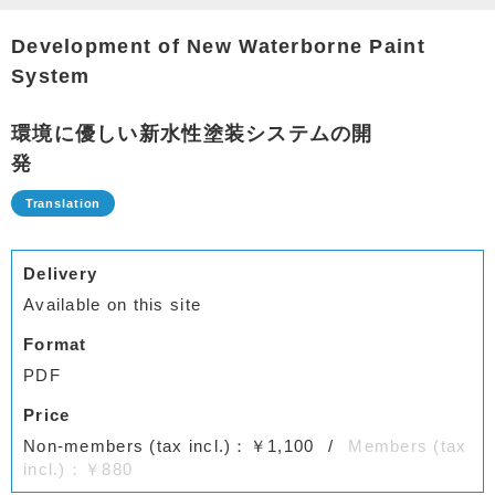
Development of New Waterborne Paint
System
環境に優しい新水性塗装システムの開
発
Delivery
Available on this site
Format
PDF
Price
Non-members (tax incl.)：￥1,100
Members (tax
incl.)：￥880