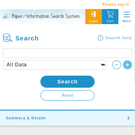
Please log in
Menu
Login
Cart
Search
Search help
Search
Reset
Summary & Details