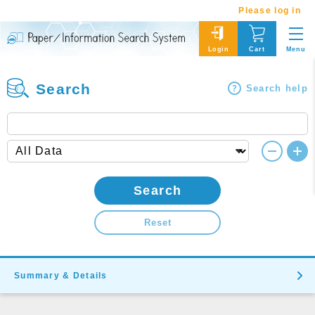
Please log in
Menu
Login
Cart
Search
Search help
Search
Reset
Summary & Details