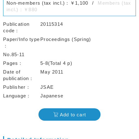
Non-members (tax incl.)：￥1,100
Members (tax
incl.)：￥880
Publication
20115314
code
Paper/Info type
Proceedings (Spring)
No.85-11
Pages
5-8(Total 4 p)
Date of
May 2011
publication
Publisher
JSAE
Language
Japanese
Add to cart