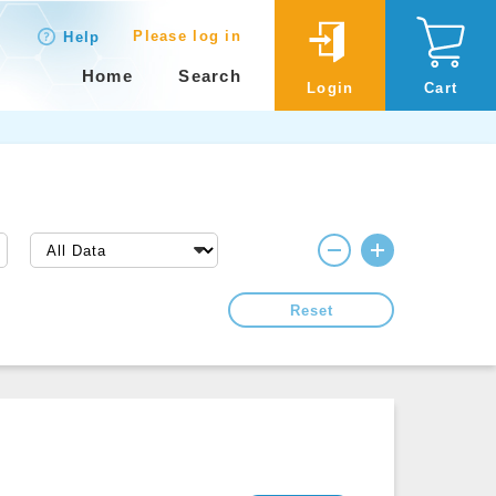
Please log in
Help
Home
Search
Login
Cart
Reset