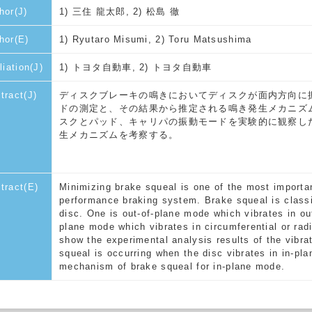
hor(J)
1) 三住 龍太郎, 2) 松島 徹
hor(E)
1) Ryutaro Misumi, 2) Toru Matsushima
liation(J)
1) トヨタ自動車, 2) トヨタ自動車
tract(J)
ディスクブレーキの鳴きにおいてディスクが面内方向に
ドの測定と、その結果から推定される鳴き発生メカニズ
スクとパッド、キャリパの振動モードを実験的に観察し
生メカニズムを考察する。
tract(E)
Minimizing brake squeal is one of the most importa
performance braking system. Brake squeal is classif
disc. One is out-of-plane mode which vibrates in out
plane mode which vibrates in circumferential or radia
show the experimental analysis results of the vibra
squeal is occurring when the disc vibrates in in-p
mechanism of brake squeal for in-plane mode.