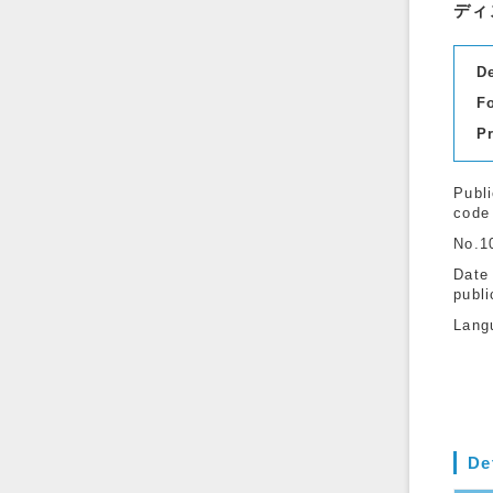
ディ
D
F
P
Publi
code
No.1
Date
publi
Lang
De