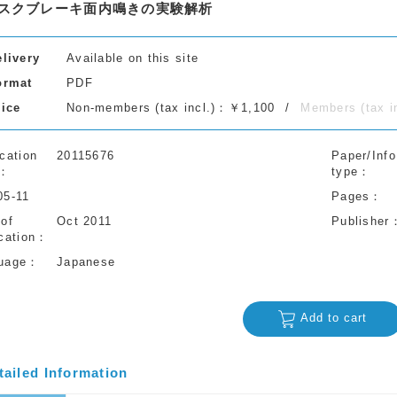
スクブレーキ面内鳴きの実験解析
elivery
Available on this site
ormat
PDF
rice
Non-members (tax incl.)：￥1,100
Members (tax 
cation
20115676
Paper/Info
type
05-11
Pages
 of
Oct 2011
Publisher
cation
uage
Japanese
Add to cart
tailed Information