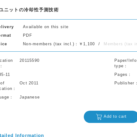
ユニットの冷却性予測技術
elivery
Available on this site
ormat
PDF
rice
Non-members (tax incl.)：￥1,100
Members (tax 
cation
20115590
Paper/Info
type
35-11
Pages
 of
Oct 2011
Publisher
cation
uage
Japanese
Add to cart
tailed Information