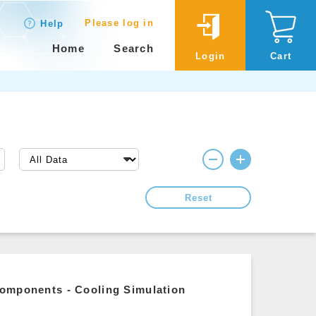
Please log in
Help
Home
Search
Login
Cart
Reset
 components - Cooling Simulation