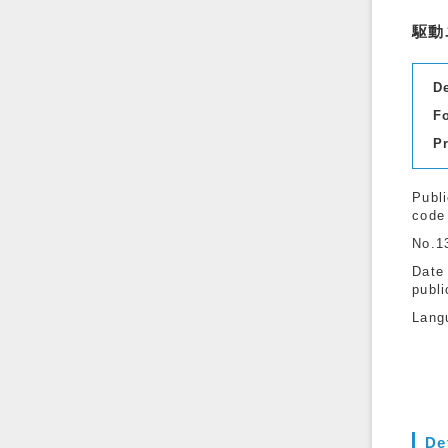
駆動
D
F
P
Publi
code
No.1
Date
publi
Lang
De