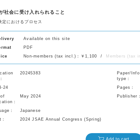
が社会に受け入れられること
決定におけるプロセス
elivery
Available on this site
ormat
PDF
rice
Non-members (tax incl.)：￥1,100
Members (tax 
cation
20245383
Paper/Info
type
4-24
Pages
 of
May 2024
Publisher
cation
uage
Japanese
t
2024 JSAE Annual Congress (Spring)
Add to cart