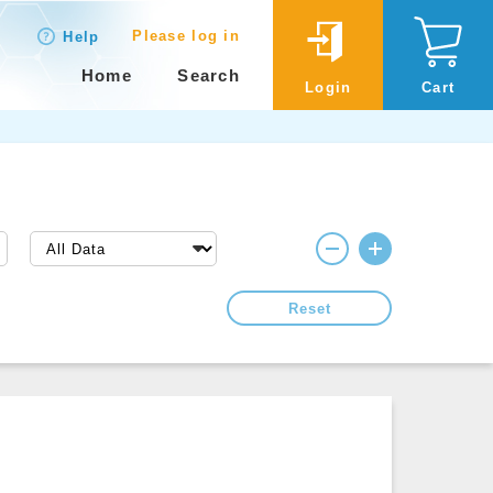
Please log in
Help
Home
Search
Login
Cart
Reset