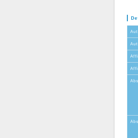
De
Aut
Aut
Affi
Aff
Abs
Abs