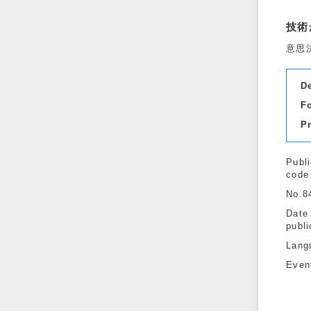
技術
意思
D
F
P
Publi
code
No.8
Date
publi
Lang
Even