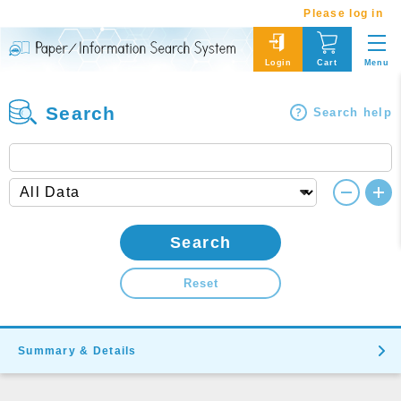
Please log in
Menu
Login
Cart
Search
Search help
Search
Reset
Summary & Details