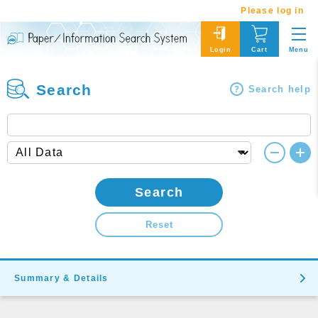
Please log in
Menu
Login
Cart
Search
Search help
Search
Reset
Summary & Details