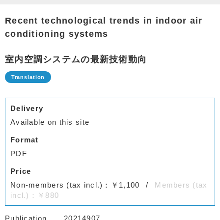
Recent technological trends in indoor air
conditioning systems
室内空調システムの最新技術動向
Delivery
Available on this site
Format
PDF
Price
Non-members (tax incl.)：￥1,100
Members (tax
incl.)：￥880
Publication
20214907