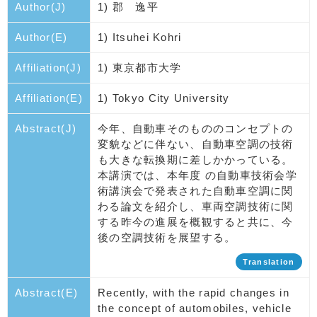
Author(J)
1) 郡 逸平
Author(E)
1) Itsuhei Kohri
Affiliation(J)
1) 東京都市大学
Affiliation(E)
1) Tokyo City University
Abstract(J)
今年、自動車そのもののコンセプトの
変貌などに伴ない、自動車空調の技術
も大きな転換期に差しかかっている。
本講演では、本年度 の自動車技術会学
術講演会で発表された自動車空調に関
わる論文を紹介し、車両空調技術に関
する昨今の進展を概観すると共に、今
後の空調技術を展望する。
Translation
Abstract(E)
Recently, with the rapid changes in
the concept of automobiles, vehicle