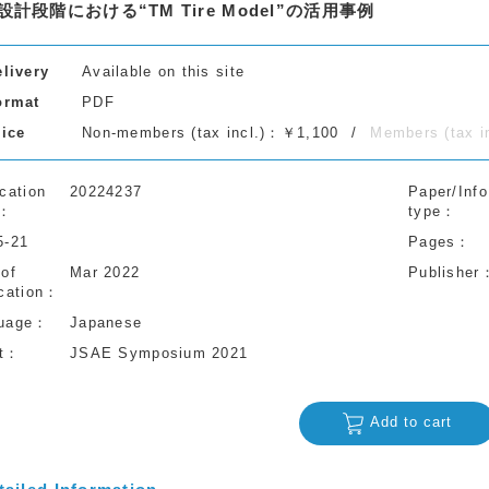
設計段階における“TM Tire Model”の活用事例
elivery
Available on this site
ormat
PDF
rice
Non-members (tax incl.)：￥1,100
Members (tax 
cation
20224237
Paper/Info
type
5-21
Pages
 of
Mar 2022
Publisher
cation
uage
Japanese
t
JSAE Symposium 2021
Add to cart