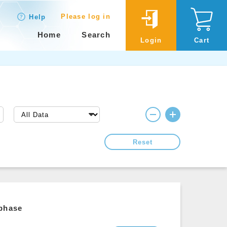
Please log in
Help
Home
Search
Login
Cart
Reset
 phase