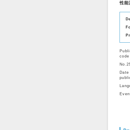
性能
D
F
P
Publi
code
No.2
Date
publi
Lang
Even