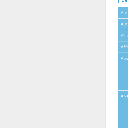
De
Aut
Aut
Affi
Aff
Abs
Abs