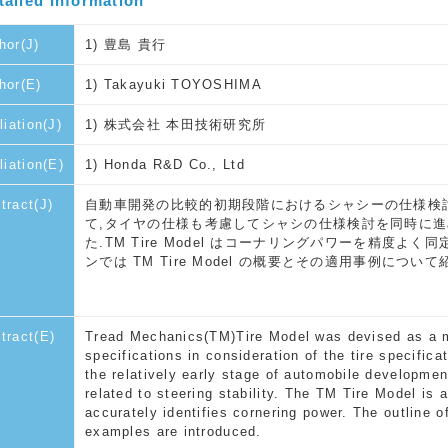
tailed Information
hor(J)
1) 豊島 貴行
hor(E)
1) Takayuki TOYOSHIMA
liation(J)
1) 株式会社 本田技術研究所
iliation(E)
1) Honda R&D Co., Ltd
tract(J)
自動車開発の比較的初期段階におけるシャシーの仕様検
て,タイヤの仕様も考慮してシャシの仕様検討を同時に進める手
た.TM Tire Model はコーナリングパワーを精度
ンでは TM Tire Model の概要とその適用事例について
tract(E)
Tread Mechanics(TM)Tire Model was devised as a m
specifications in consideration of the tire specifica
the relatively early stage of automobile developmen
related to steering stability. The TM Tire Model is a
accurately identifies cornering power. The outline o
examples are introduced.