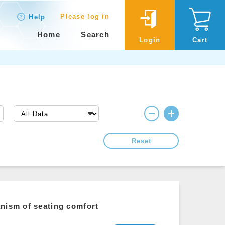
Please log in
Help
Home
Search
Login
Cart
Reset
anism of seating comfort