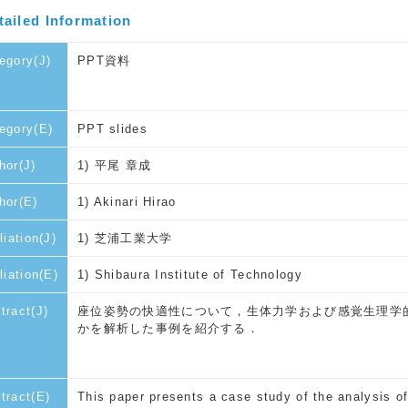
tailed Information
egory(J)
PPT資料
egory(E)
PPT slides
hor(J)
1) 平尾 章成
hor(E)
1) Akinari Hirao
liation(J)
1) 芝浦工業大学
iliation(E)
1) Shibaura Institute of Technology
tract(J)
座位姿勢の快適性について，生体力学および感覚生理学
かを解析した事例を紹介する．
tract(E)
This paper presents a case study of the analysis o