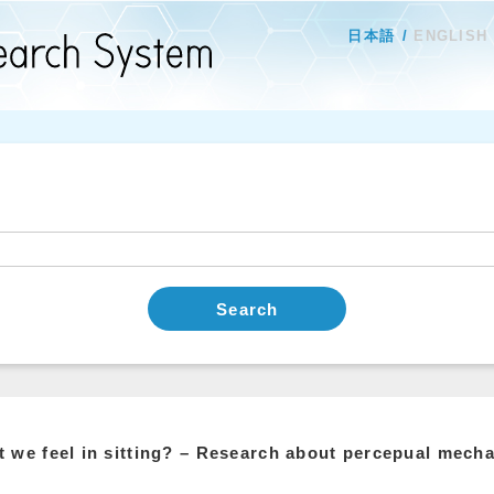
日本語
ENGLISH
Search
 we feel in sitting? – Research about percepual mech