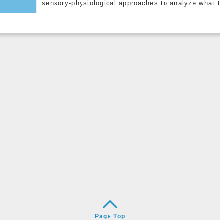
sensory-physiological approaches to analyze what t
Page Top