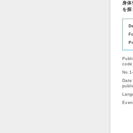
身体
を探
D
F
P
Publi
code
No.1
Date
publi
Lang
Even