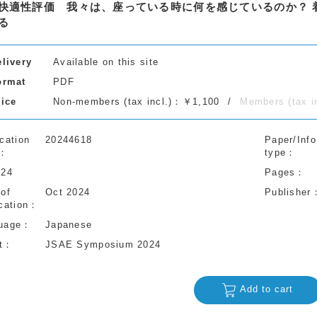
快適性評価 我々は、座っている時に何を感じているのか？ 
る
elivery
Available on this site
ormat
PDF
rice
Non-members (tax incl.)：￥1,100
Members (tax 
cation
20244618
Paper/Info
type
-24
Pages
 of
Oct 2024
Publisher
cation
uage
Japanese
t
JSAE Symposium 2024
Add to cart