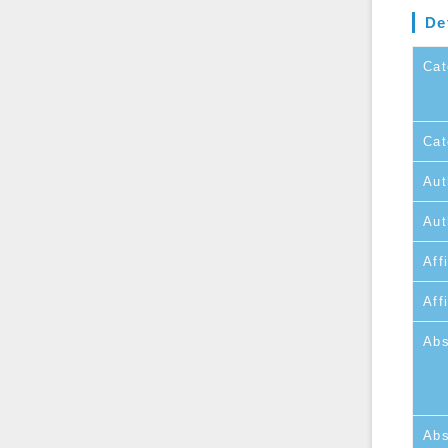
De
Cat
Cat
Aut
Aut
Affi
Aff
Abs
Abs