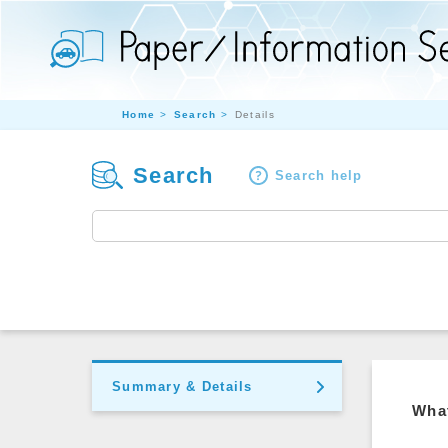
Home
Search
Details
Search
Search help
Summary & Details
What