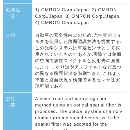
勤務先
1) OMRON Corp./Japan, 2) OMRON
（英）
Corp./Japan, 3) OMRON Corp./Japan,
4) OMRON Corp./Japan
抄録
自動車の安全性向上のため,光学空間フィ
ルタを使用した路面認識方法を提案する.
この光学システムは車速センサとして採
用されているものであるが,実験では路面
の空間周波数スペクトルと反射光の強度
により,じゃり道やアスファルトなど五つ
の異なる路面状況を識別できた.これより
車速と路面状況を検知できるセンサは実
現可能である.
抄録
A novel road surface recognition
（英）
method using an optical spatial filter is
proposed. The optical system of a non-
contact ground speed sensor with the
spatial filter was adopted for the