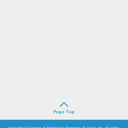
Page Top
Copyright (c) Society of Automotive Engineers of Japan, Inc. All rights