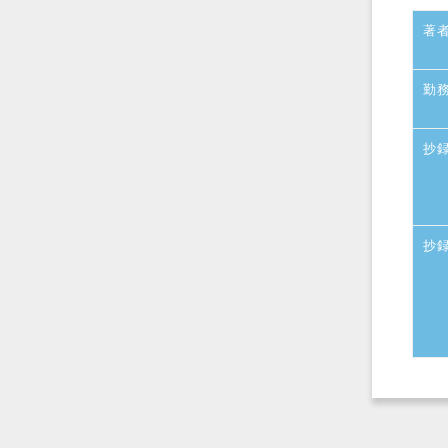
著
勤
抄
抄