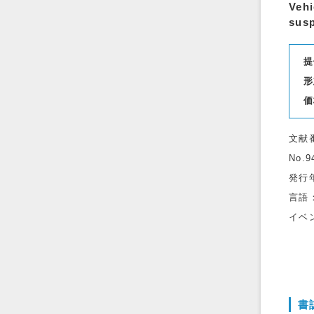
Vehi
susp
提
形
価
文献
No.9
発行
言語
イベ
書