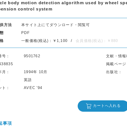
cle body motion detection algorithm used by wheel spee
ension control system
供方法
本サイト上にてダウンロード・閲覧可
態
PDF
格
一般価格(税込)：￥1,100
会員価格(税込)：￥880
番号
9501762
文献・情報
438835
掲載ページ
年月
1994年 10月
出版社
英語
ント
AVEC '94
カートへ入れる
誌事項