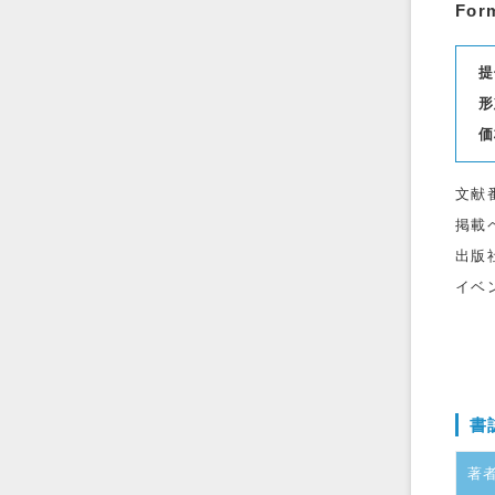
Form
提
形
価
文献
掲載
出版
イベ
書
著