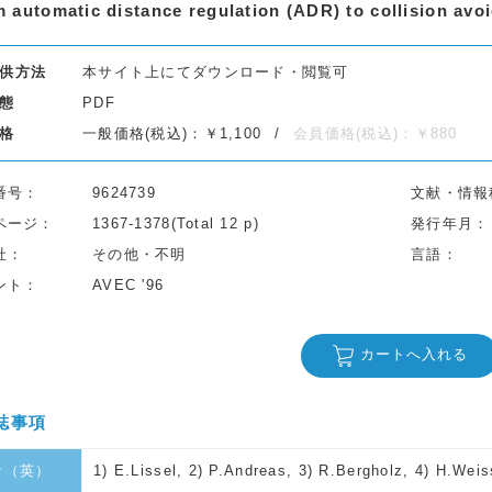
 automatic distance regulation (ADR) to collision avo
供方法
本サイト上にてダウンロード・閲覧可
態
PDF
格
一般価格(税込)：￥1,100
会員価格(税込)：￥880
番号
9624739
文献・情報
ページ
1367-1378(Total 12 p)
発行年月
社
その他・不明
言語
ント
AVEC '96
カートへ入れる
誌事項
者（英）
1) E.Lissel, 2) P.Andreas, 3) R.Bergholz, 4) H.Weis