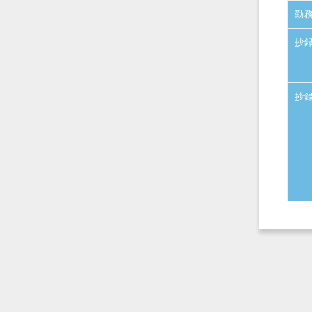
勤
抄
抄