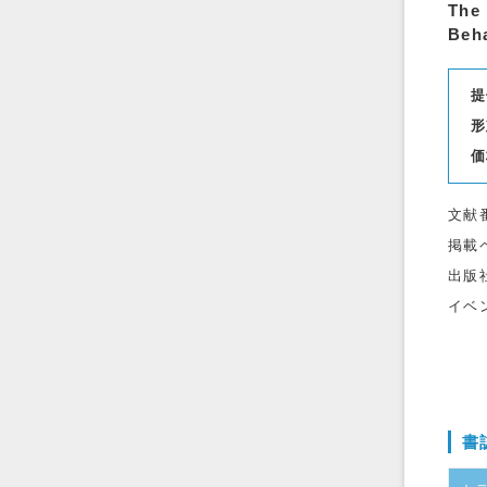
The 
Beh
提
形
価
文献
掲載
出版
イベ
書