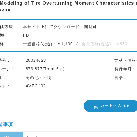
Modeling of Tire Overturning Moment Characteristics a
avior
供方法
本サイト上にてダウンロード・閲覧可
態
PDF
格
一般価格(税込)：￥1,100
会員価格(税込)：￥880
番号
20024623
文献・情報
ページ
873-877(Total 5 p)
発行年月
社
その他・不明
言語
ント
AVEC '02
カートへ入れる
誌事項