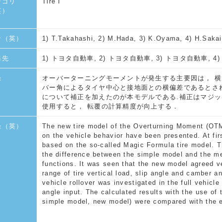
テゴリ
Tire I
英）
者（英）
1) T.Takahashi, 2) M.Hada, 3) K.Oyama, 4) H.Sakai
務先
1) トヨタ自動車, 2) トヨタ自動車, 3) トヨタ自動車, 
録
オーバーターニングモーメントが発生する主要因は， 横
バー角によるタイヤ中心と接地面との横偏差であるとさ
について補正を加えたのが本モデルである.補正はマジッ
使用すると， 転覆の計算精度が向上する．
録（英）
The new tire model of the Overturning Moment (OTM
on the vehicle behavior have been presented. At f
based on the so-called Magic Formula tire model. T
the difference between the simple model and the m
functions. It was seen that the new model agreed v
range of tire vertical load, slip angle and camber a
vehicle rollover was investigated in the full vehicle
angle input. The calculated results with the use of 
simple model, new model) were compared with the e