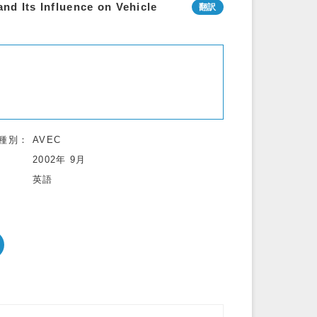
nd Its Influence on Vehicle
種別
AVEC
2002年 9月
英語