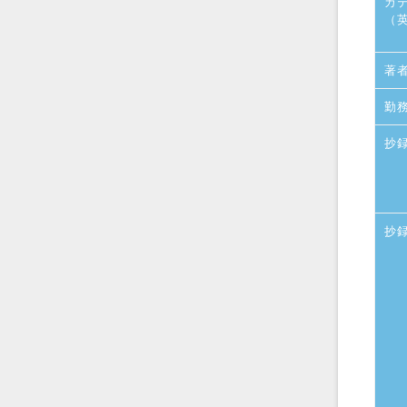
カ
（
著
勤
抄
抄