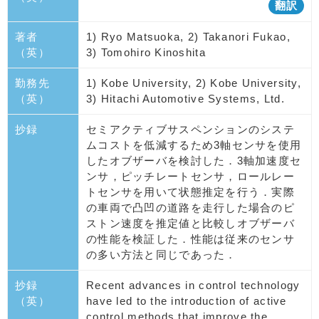
翻訳
著者
1) Ryo Matsuoka, 2) Takanori Fukao,
（英）
3) Tomohiro Kinoshita
勤務先
1) Kobe University, 2) Kobe University,
（英）
3) Hitachi Automotive Systems, Ltd.
抄録
セミアクティブサスペンションのシステ
ムコストを低減するため3軸センサを使用
したオブザーバを検討した．3軸加速度セ
ンサ，ピッチレートセンサ，ロールレー
トセンサを用いて状態推定を行う．実際
の車両で凸凹の道路を走行した場合のピ
ストン速度を推定値と比較しオブザーバ
の性能を検証した．性能は従来のセンサ
の多い方法と同じであった．
抄録
Recent advances in control technology
（英）
have led to the introduction of active
control methods that improve the