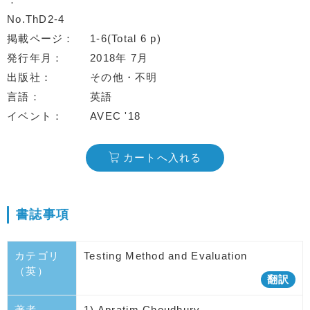
No.ThD2-4
掲載ページ
1-6(Total 6 p)
発行年月
2018年 7月
出版社
その他・不明
言語
英語
イベント
AVEC '18
カートへ入れる
書誌事項
カテゴリ
Testing Method and Evaluation
（英）
翻訳
著者
1) Apratim Choudhury