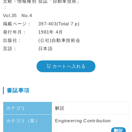
文献・情報種別
会誌「自動車技術」
Vol.35
No.4
掲載ページ
397-403(Total 7 p)
発行年月
1981年 4月
出版社
(公社)自動車技術会
言語
日本語
カートへ入れる
書誌事項
カテゴリ
解説
カテゴリ（英）
Engineering Contribution
翻訳