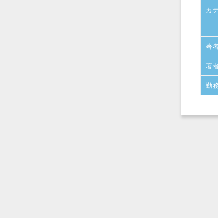
カ
著
著
勤