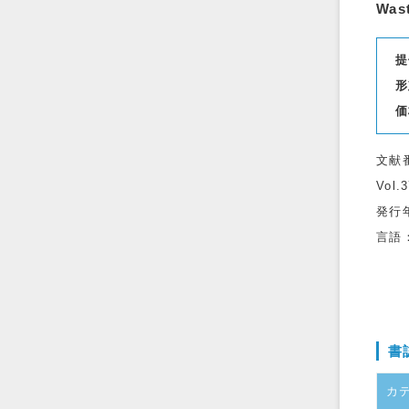
Wast
提
形
価
文献
Vol.
発行
言語
書
カ