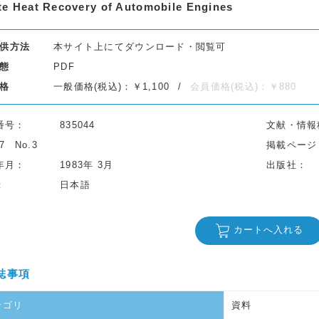
e Heat Recovery of Automobile Engines
供方法
本サイト上にてダウンロード・閲覧可
態
PDF
格
一般価格(税込)：￥1,100
会員価格(税込)：￥880
番号
835044
文献・情報
37
No.3
掲載ページ
年月
1983年 3月
出版社
日本語
カートへ入れる
誌事項
テゴリ
資料