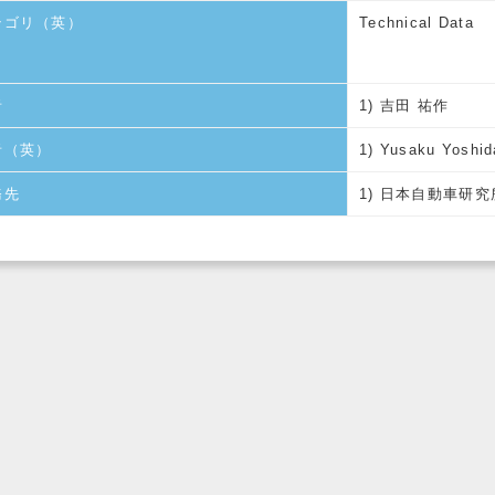
テゴリ（英）
Technical Data
者
1) 吉田 祐作
者（英）
1) Yusaku Yoshid
務先
1) 日本自動車研究