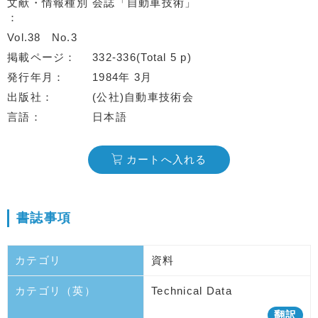
文献・情報種別
会誌「自動車技術」
Vol.38
No.3
掲載ページ
332-336(Total 5 p)
発行年月
1984年 3月
出版社
(公社)自動車技術会
言語
日本語
カートへ入れる
書誌事項
カテゴリ
資料
カテゴリ（英）
Technical Data
翻訳