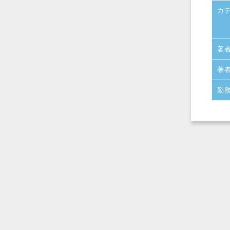
カ
著
著
勤