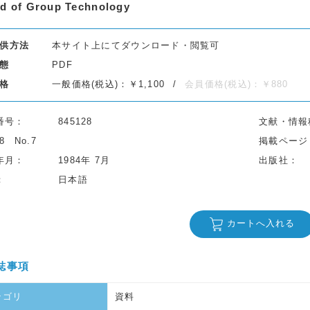
d of Group Technology
供方法
本サイト上にてダウンロード・閲覧可
態
PDF
格
一般価格(税込)：￥1,100
会員価格(税込)：￥880
番号
845128
文献・情報
38
No.7
掲載ページ
年月
1984年 7月
出版社
日本語
カートへ入れる
誌事項
テゴリ
資料