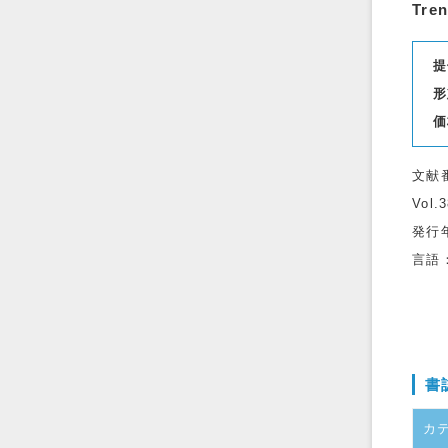
Tren
提
形
価
文献
Vol.
発行
言語
書
カ