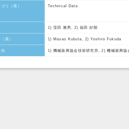
テゴリ（英）
Technical Data
者
1) 窪田 雅男, 2) 福田 好朗
者（英）
1) Masao Kubota, 2) Yoshiro Fukuda
務先
1) 機械振興協会技術研究所, 2) 機械振興