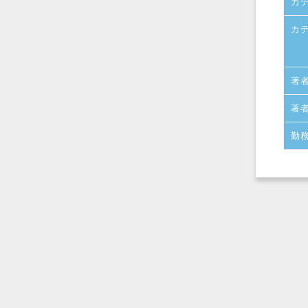
カ
カ
著
著
勤