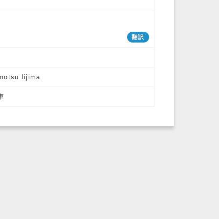
翻訳
motsu Iijima
車