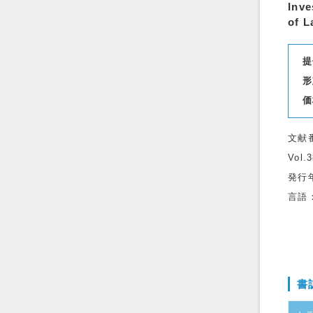
Inve
of L
提
形
価
文献
Vol.
発行
言語
書