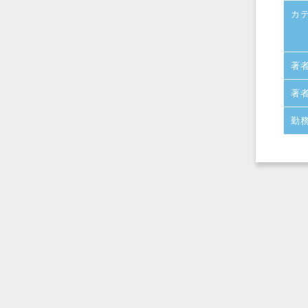
カ
著
著
勤