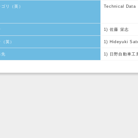
テゴリ（英）
Technical Data
者
1) 佐藤 栄志
者（英）
1) Hideyuki Sat
務先
1) 日野自動車工