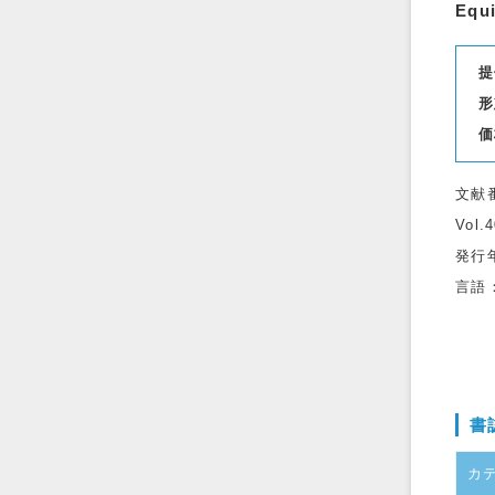
Equi
提
形
価
文献
Vol.
発行
言語
書
カ