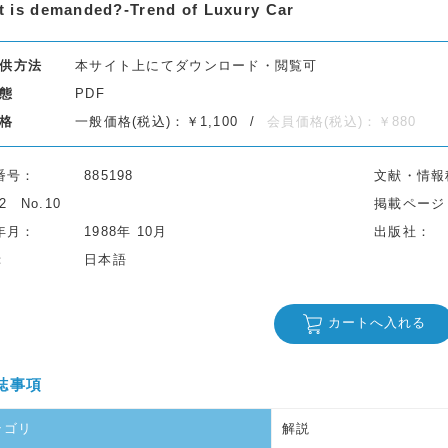
 is demanded?-Trend of Luxury Car
供方法
本サイト上にてダウンロード・閲覧可
態
PDF
格
一般価格(税込)：￥1,100
会員価格(税込)：￥880
番号
885198
文献・情報
42
No.10
掲載ページ
年月
1988年 10月
出版社
日本語
カートへ入れる
誌事項
テゴリ
解説