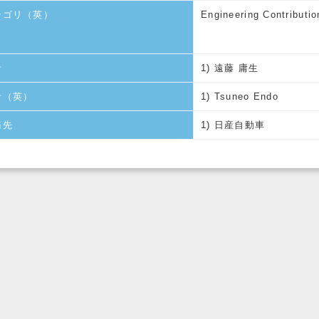
テゴリ（英）
Engineering Contributio
者
1) 遠藤 庸生
者（英）
1) Tsuneo Endo
務先
1) 日産自動車