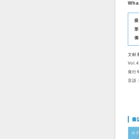
What
提
形
価
文献
Vol.
発行
言語
書
カ