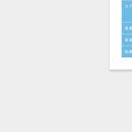
カ
著
著
勤